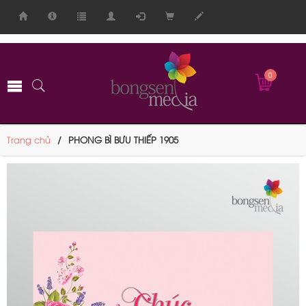
-->
0
Trang chủ
PHONG BÌ BƯU THIẾP 1905