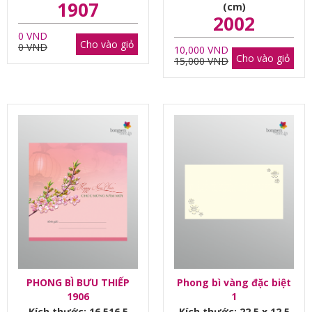
1907
(cm)
2002
0 VND
Cho vào giỏ
0 VND
10,000 VND
Cho vào giỏ
15,000 VND
PHONG BÌ BƯU THIẾP
Phong bì vàng đặc biệt
1906
1
Kích thước: 16,516,5
Kích thước: 22,5 x 12,5