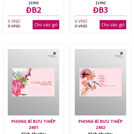
(cm)
(cm)
ĐB2
ĐB3
0 VND
0 VND
Cho vào giỏ
Cho vào giỏ
0 VND
0 VND
PHONG BÌ BƯU THIẾP
PHONG BÌ BƯU THIẾP
2401
2402
Kích thước:
Kích thước: