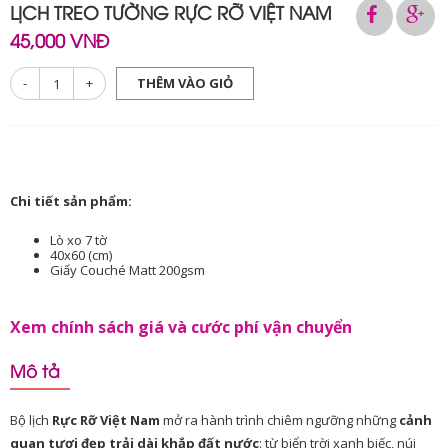
LỊCH TREO TƯỜNG RỰC RỠ VIỆT NAM
45,000 VNĐ
-
+
THÊM VÀO GIỎ
Chi tiết sản phẩm:
Lò xo 7 tờ
40x60 (cm)
Giấy Couché Matt 200gsm
Xem chính sách giá và cước phí vận chuyển
Mô tả
Bộ lịch
Rực Rỡ Việt Nam
mở ra hành trình chiêm ngưỡng những
cảnh
quan tươi đẹp trải dài khắp đất nước
: từ biển trời xanh biếc, núi