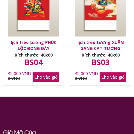
lịch treo tường PHÚC
lịch treo tường XUÂN
LỘC ĐONG ĐẦY
SANG CÁT TƯỜNG
Kích thước: 40x60
Kích thước: 40x60
BS04
BS03
45,000 VND
45,000 VND
Cho vào giỏ
Cho vào giỏ
0 VND
0 VND
Giờ Mở Cửa