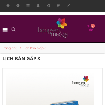
-->
0
Trang chủ
Lịch Bàn Gấp 3
LỊCH BÀN GẤP 3