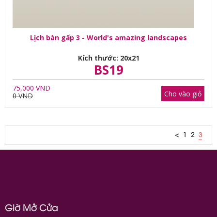
Lịch bàn gấp 3 - World's amazing landscapes
Kích thước: 20x21
BS19
75,000 VND
Cho vào giỏ
0 VND
<
1
2
3
Giờ Mở Cửa