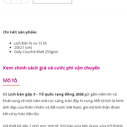
Chi tiết sản phẩm:
Lịch Bàn lò xo 13 tờ
20x21 (cm)
Giấy Couché Matt 250gsm
Xem chính sách giá và cước phí vận chuyển
Mô tả
Bộ
Lịch bàn gấp 3 – Tổ quốc rạng đông 2026
gửi gắm niềm tin và
khát vọng về một năm mới rực sáng, tràn đầy hi vọng. Mỗi tờ lịch là hình
ảnh đẹp của thiên nhiên và đất nước Việt Nam, gợi mở tinh thần đoàn
kết và tự hào dân tộc.
Với thiết kế gấp 2 nhỏ gọn, tinh tế, lịch bàn vừa tiện dụng, vừa trở thành