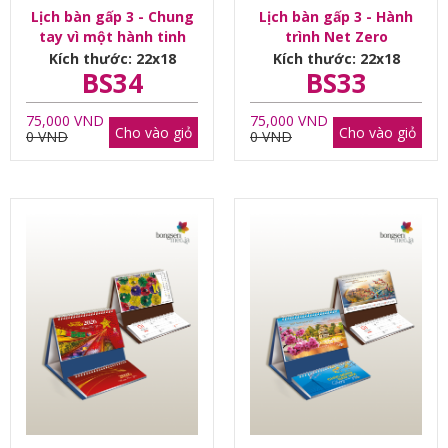
Lịch bàn gấp 3 - Chung
Lịch bàn gấp 3 - Hành
tay vì một hành tinh
trình Net Zero
mãi tươi xanh
Kích thước: 22x18
Kích thước: 22x18
BS34
BS33
75,000 VND
75,000 VND
Cho vào giỏ
Cho vào giỏ
0 VND
0 VND