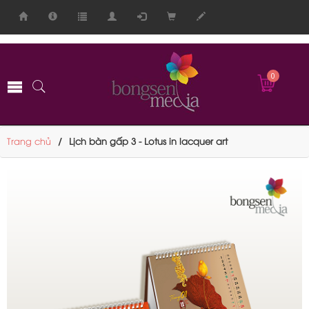
-->
0
Trang chủ
Lịch bàn gấp 3 - Lotus in lacquer art