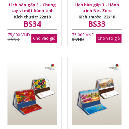
Lịch bàn gấp 3 - Chung
Lịch bàn gấp 3 - Hành
tay vì một hành tinh
trình Net Zero
mãi tươi xanh
Kích thước: 22x18
Kích thước: 22x18
BS34
BS33
75,000 VND
75,000 VND
Cho vào giỏ
Cho vào giỏ
0 VND
0 VND