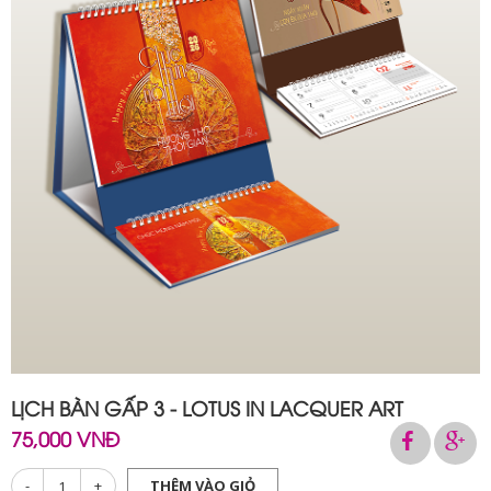
LỊCH BÀN GẤP 3 - LOTUS IN LACQUER ART
75,000 VNĐ
-
+
THÊM VÀO GIỎ