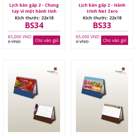
Lịch bàn gấp 2 - Chung
Lịch bàn gấp 2 - Hành
tay vì một hành tinh
trình Net Zero
mãi tươi xanh
Kích thước: 22x18
Kích thước: 22x18
BS34
BS33
65,000 VND
65,000 VND
Cho vào giỏ
Cho vào giỏ
0 VND
0 VND