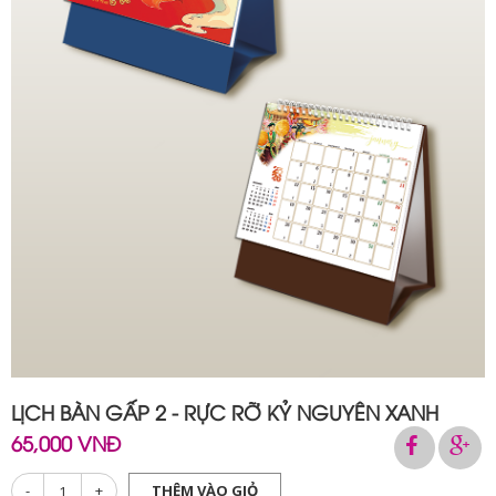
LỊCH BÀN GẤP 2 - RỰC RỠ KỶ NGUYÊN XANH
65,000 VNĐ
-
+
THÊM VÀO GIỎ