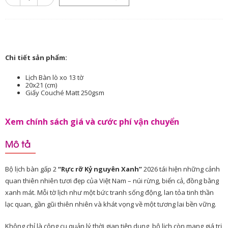
Chi tiết sản phẩm:
Lịch Bàn lò xo 13 tờ
20x21 (cm)
Giấy Couché Matt 250gsm
Xem chính sách giá và cước phí vận chuyển
Mô tả
Bộ lịch bàn gấp 2
“Rực rỡ Kỷ nguyên Xanh”
2026 tái hiện những cảnh
quan thiên nhiên tươi đẹp của Việt Nam – núi rừng, biển cả, đồng bằng
xanh mát. Mỗi tờ lịch như một bức tranh sống động, lan tỏa tinh thần
lạc quan, gần gũi thiên nhiên và khát vọng về một tương lai bền vững.
Không chỉ là công cụ quản lý thời gian tiện dụng, bộ lịch còn mang giá trị