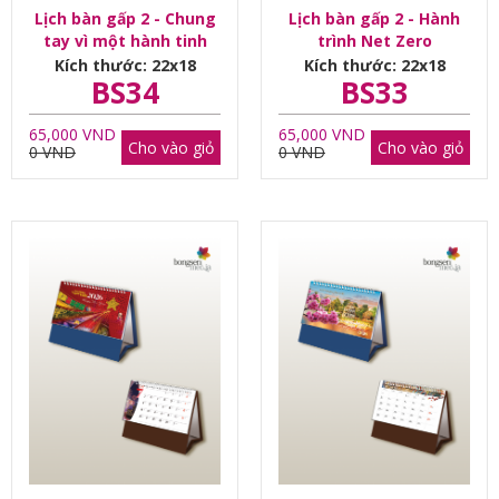
Lịch bàn gấp 2 - Chung
Lịch bàn gấp 2 - Hành
tay vì một hành tinh
trình Net Zero
mãi tươi xanh
Kích thước: 22x18
Kích thước: 22x18
BS34
BS33
65,000 VND
65,000 VND
Cho vào giỏ
Cho vào giỏ
0 VND
0 VND