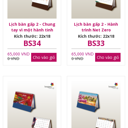
Lịch bàn gấp 2 - Chung
Lịch bàn gấp 2 - Hành
tay vì một hành tinh
trình Net Zero
mãi tươi xanh
Kích thước: 22x18
Kích thước: 22x18
BS34
BS33
65,000 VND
65,000 VND
Cho vào giỏ
Cho vào giỏ
0 VND
0 VND